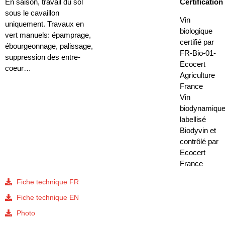
En saison, travail du sol
Certification
sous le cavaillon
Vin
uniquement. Travaux en
biologique
vert manuels: épamprage,
certifié par
ébourgeonnage, palissage,
FR-Bio-01-
suppression des entre-
Ecocert
coeur…
Agriculture
France
Vin
biodynamiqu
labellisé
Biodyvin et
contrôlé par
Ecocert
France
Fiche technique FR
Fiche technique EN
Photo