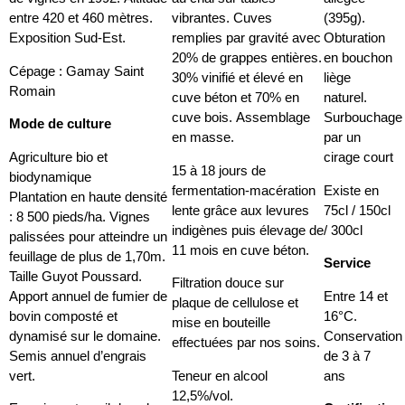
entre 420 et 460 mètres.
vibrantes. Cuves
(395g).
Exposition Sud-Est.
remplies par gravité avec
Obturation
20% de grappes entières.
en bouchon
Cépage : Gamay Saint
30% vinifié et élevé en
liège
Romain
cuve béton et 70% en
naturel.
cuve bois. Assemblage
Surbouchage
Mode de culture
en masse.
par un
Agriculture bio et
cirage court
15 à 18 jours de
biodynamique
fermentation-macération
Existe en
Plantation en haute densité
lente grâce aux levures
75cl / 150cl
: 8 500 pieds/ha. Vignes
indigènes puis élevage de
/ 300cl
palissées pour atteindre un
11 mois en cuve béton.
feuillage de plus de 1,70m.
Service
Taille Guyot Poussard.
Filtration douce sur
Apport annuel de fumier de
Entre 14 et
plaque de cellulose et
bovin composté et
16°C.
mise en bouteille
dynamisé sur le domaine.
Conservation
effectuées par nos soins.
Semis annuel d’engrais
de 3 à 7
vert.
Teneur en alcool
ans
12,5%/vol.