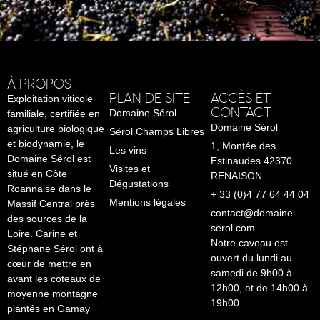
À PROPOS
PLAN DE SITE
ACCÈS ET
Exploitation viticole
CONTACT
Domaine Sérol
familiale, certifiée en
Domaine Sérol
agriculture biologique
Sérol Champs Libres
et biodynamie, le
1, Montée des
Les vins
Domaine Sérol est
Estinaudes 42370
Visites et
situé en Côte
RENAISON
Dégustations
Roannaise dans le
+ 33 (0)4 77 64 44 04
Mentions légales
Massif Central près
contact@domaine-
des sources de la
serol.com
Loire. Carine et
Notre caveau est
Stéphane Sérol ont à
ouvert du lundi au
cœur de mettre en
samedi de 9h00 à
avant les coteaux de
12h00, et de 14h00 à
moyenne montagne
19h00.
plantés en Gamay