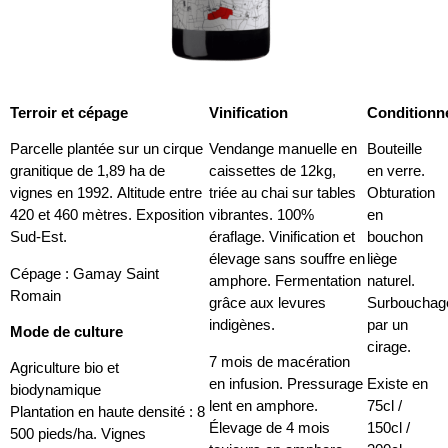
Terroir et cépage
Vinification
Conditionn
Parcelle plantée sur un cirque
Vendange manuelle en
Bouteille
granitique de 1,89 ha de
caissettes de 12kg,
en verre.
vignes en 1992. Altitude entre
triée au chai sur tables
Obturation
420 et 460 mètres. Exposition
vibrantes. 100%
en
Sud-Est.
éraflage. Vinification et
bouchon
élevage sans souffre en
liège
Cépage : Gamay Saint
amphore. Fermentation
naturel.
Romain
grâce aux levures
Surbouchag
indigènes.
par un
Mode de culture
cirage.
7 mois de macération
Agriculture bio et
en infusion. Pressurage
Existe en
biodynamique
lent en amphore.
75cl /
Plantation en haute densité : 8
Élevage de 4 mois
150cl /
500 pieds/ha. Vignes