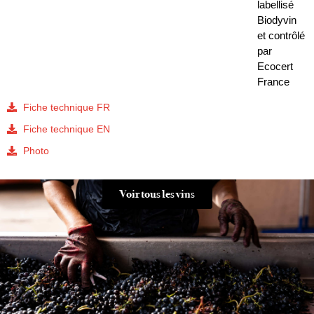
labellisé
Biodyvin
et contrôlé
par
Ecocert
France
Fiche technique FR
Fiche technique EN
Photo
Voir tous les vins