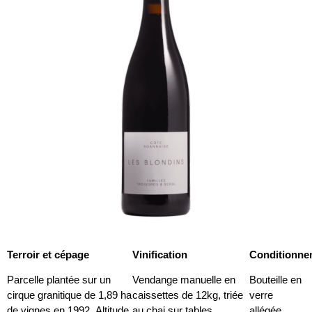
Terroir et cépage
Vinification
Conditionne
Parcelle plantée sur un
Vendange manuelle en
Bouteille en
cirque granitique de 1,89 ha
caissettes de 12kg, triée
verre
de vignes en 1992. Altitude
au chai sur tables
allégée