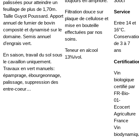
toujours en amphore.
300cl
palissées pour atteindre un
feuillage de plus de 1,70m.
Filtration douce sur
Service
Taille Guyot Poussard. Apport
plaque de cellulose et
annuel de fumier de bovin
Entre 14 et
mise en bouteille
composté et dynamisé sur le
16°C.
effectuées par nos
domaine. Semis annuel
Conservatio
soins.
d’engrais vert.
de 3 à 7
Teneur en alcool
ans
En saison, travail du sol sous
13%/vol.
le cavaillon uniquement.
Certificatio
Travaux en vert manuels:
Vin
épamprage, ébourgeonnage,
biologique
palissage, suppression des
certifié par
entre-coeur…
FR-Bio-
01-
Ecocert
Agriculture
France
Vin
biodynamiq